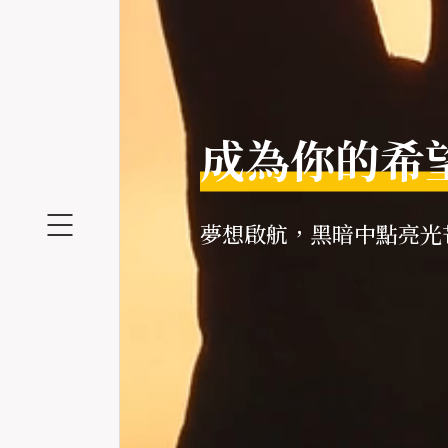
我們肩負的
成為你的希
抓住築夢的
共同走過的
夢想啟航，黑暗中點亮光