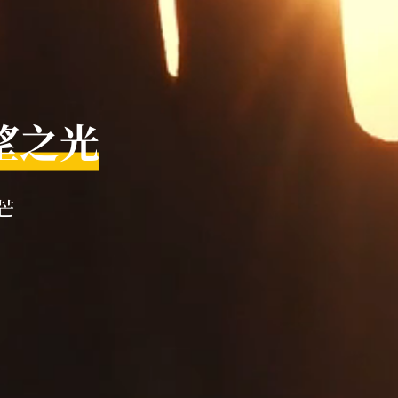
使命
望之光
機會
旅程
芒