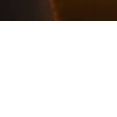
4,518
+
學生數量