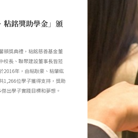
．粘銘獎助學金」頒
馨頒獎典禮，粘銘慈善基金董
中校長、聯聚建設董事長皆蒞
2016年，由粘耿豪、粘肇紘
1,266位學子獲得支持，獎助
許多傑出學子實踐目標和夢想。