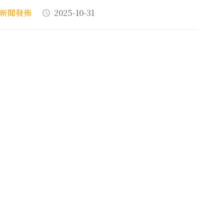
新聞發佈
2025-10-31
024「粘得紀念教育基金會獎學金」，公佈獲獎名
新聞發佈
2024-12-31
家書香傳承，福興文學芬芳－粘銘紀念圖書館啟
！
新聞發佈
2023-12-27