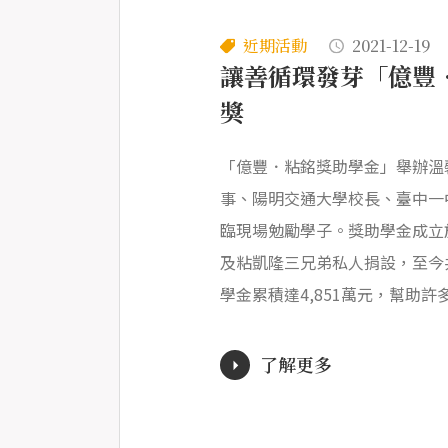
近期活動
2021-12-19
讓善循環發芽「億豐
獎
「億豐．粘銘獎助學金」舉辦溫
事、陽明交通大學校長、臺中一
臨現場勉勵學子。獎助學金成立於
及粘凱隆三兄弟私人捐設，至今共
學金累積達4,851萬元，幫助
了解更多